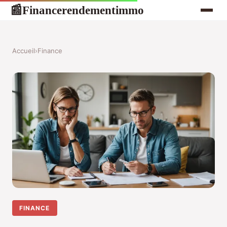
Financerendementimmo
📰
Accueil
›
Finance
FINANCE