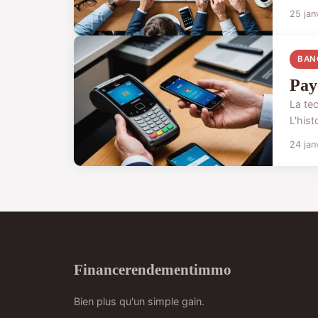
25 jan
BAN
Pay
La te
L'his
24 jan
Financerendementimmo
Bien plus qu'un simple gain.