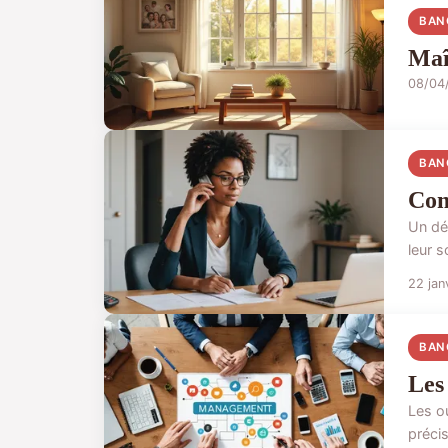
BAN
Maî
08/04
BAN
Com
Un dé
leur s
22 jan
BAN
Les
Les ou
précis