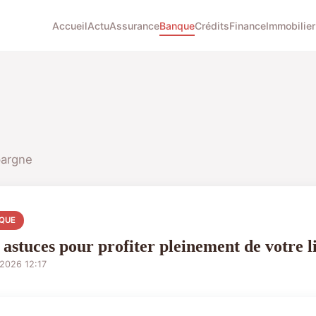
Accueil
Actu
Assurance
Banque
Crédits
Finance
Immobilier
pargne
QUE
 astuces pour profiter pleinement de votre l
2026 12:17