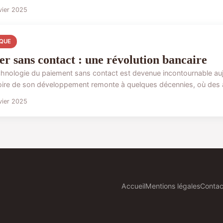
vier 2025
QUE
er sans contact : une révolution bancaire
chnologie du paiement sans contact est devenue incontournable aujour
toire de son développement remonte à quelques décennies, où des a
vier 2025
Accueil
Mentions légales
Contac