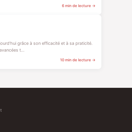
6 min de lecture →
d'hui grâce à son efficacité et à sa praticité.
vancées t...
10 min de lecture →
t