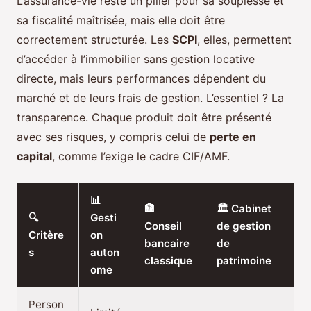
L’assurance-vie reste un pilier pour sa souplesse et
sa fiscalité maîtrisée, mais elle doit être
correctement structurée. Les
SCPI
, elles, permettent
d’accéder à l’immobilier sans gestion locative
directe, mais leurs performances dépendent du
marché et de leurs frais de gestion. L’essentiel ? La
transparence. Chaque produit doit être présenté
avec ses risques, y compris celui de
perte en
capital
, comme l’exige le cadre CIF/AMF.
📊
🏦
🏛️ Cabinet
🔍
Gesti
Conseil
de gestion
Critère
on
bancaire
de
s
auton
classique
patrimoine
ome
Person