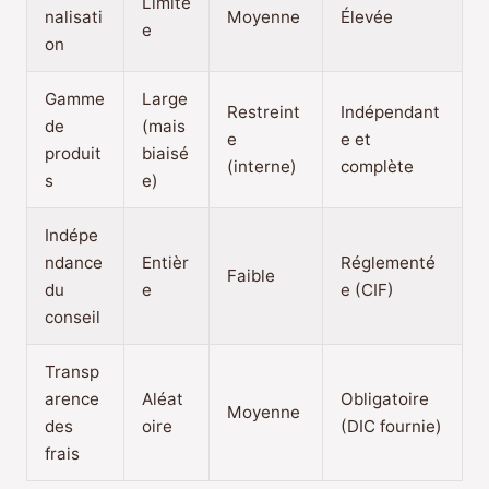
Limité
nalisati
Moyenne
Élevée
e
on
Gamme
Large
Restreint
Indépendant
de
(mais
e
e et
produit
biaisé
(interne)
complète
s
e)
Indépe
ndance
Entièr
Réglementé
Faible
du
e
e (CIF)
conseil
Transp
arence
Aléat
Obligatoire
Moyenne
des
oire
(DIC fournie)
frais