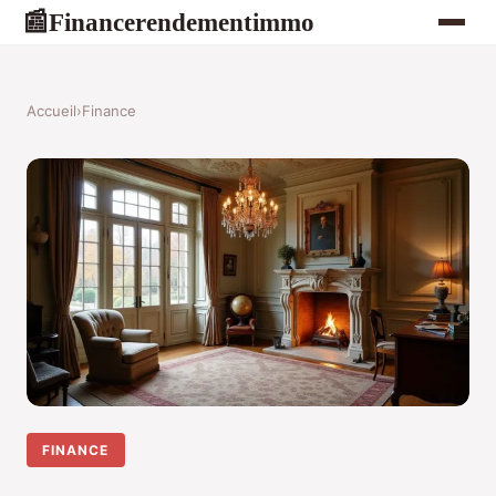
Financerendementimmo
📰
Accueil
›
Finance
FINANCE