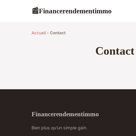
Financerendementimmo
📰
Accueil
›
Contact
Contact
Financerendementimmo
Bien plus qu'un simple gain.