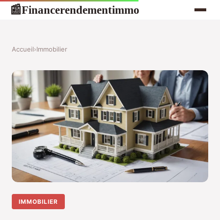
Financerendementimmo
📰
Accueil
›
Immobilier
IMMOBILIER